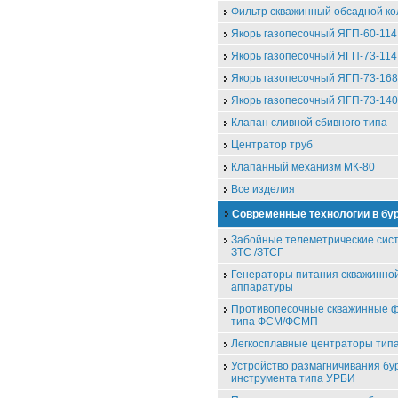
Фильтр скважинный обсадной к
Якорь газопесочный ЯГП-60-114
Якорь газопесочный ЯГП-73-114
Якорь газопесочный ЯГП-73-168
Якорь газопесочный ЯГП-73-140
Клапан сливной сбивного типа
Центратор труб
Клапанный механизм МК-80
Все изделия
Современные технологии в бу
Забойные телеметрические сис
ЗТС /ЗТСГ
Генераторы питания скважинно
аппаратуры
Противопесочные скважинные 
типа ФСМ/ФСМП
Легкосплавные центраторы ти
Устройство размагничивания бу
инструмента типа УРБИ