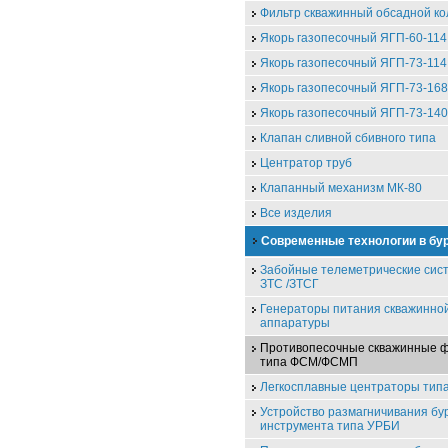
Фильтр скважинный обсадной к
Якорь газопесочный ЯГП-60-114
Якорь газопесочный ЯГП-73-114
Якорь газопесочный ЯГП-73-168
Якорь газопесочный ЯГП-73-140
Клапан сливной сбивного типа
Центратор труб
Клапанный механизм МК-80
Все изделия
Современные технологии в бу
Забойные телеметрические сис
ЗТС /ЗТСГ
Генераторы питания скважинно
аппаратуры
Противопесочные скважинные 
типа ФСМ/ФСМП
Легкосплавные центраторы ти
Устройство размагничивания бу
инструмента типа УРБИ