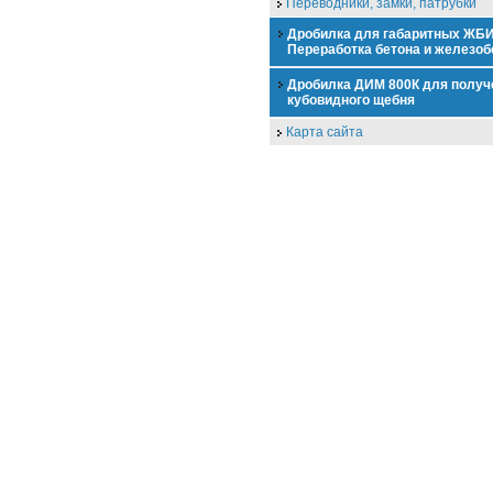
Переводники, замки, патрубки
Дробилка для габаритных ЖБИ
Переработка бетона и железоб
Дробилка ДИМ 800К для получ
кубовидного щебня
Карта сайта