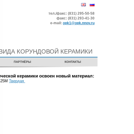
тел./факс: (831) 295-50-58
факс: (831) 293-41-30
е-mail:
opk1@opk.nnov.ru
ВИДА КОРУНДОВОЙ КЕРАМИКИ
ПАРТНЁРЫ
КОНТАКТЫ
ической керамики освоен новый материал:
Б-25М
Твердая