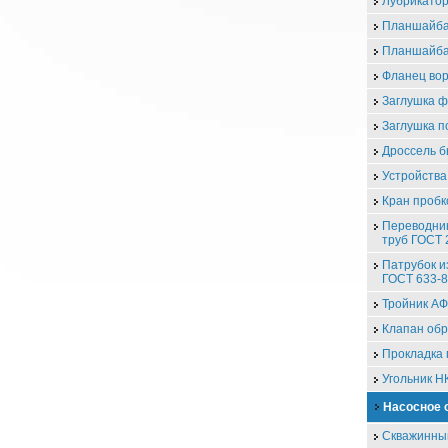
Лубрикатор
Планшайба
Планшайба
Фланец во
Заглушка 
Заглушка п
Дроссель 
Устройства
Кран проб
Переводник
труб ГОСТ 
Патрубок и
ГОСТ 633-
Тройник А
Клапан об
Прокладка 
Угольник Н
Насосное 
Скважинны