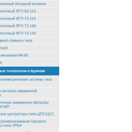
ажинный обсадной колонны
песочный ЯГП-60-114.
песочный ЯГП-73-114
песочный ЯГП-73-168
песочный ЯГП-73-140
вной сбивного типа
труб
 механизм МК-80
я
ые технологии в бурении
елеметрические системы типа
 питания скважинной
ы
сочные скважинные фильтры
/ФСМП
вные центраторы типа ЦПС/ЦСС
 размагничивания бурового
та типа УРБИ