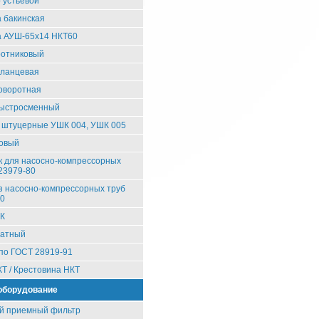
 устьевой
 бакинская
 АУШ-65х14 НКТ60
ротниковый
фланцевая
оворотная
быстросменный
 штуцерные УШК 004, УШК 005
ковый
 для насосно-компрессорных
23979-80
з насосно-компрессорных труб
80
ФК
ратный
по ГОСТ 28919-91
КТ / Крестовина НКТ
оборудование
й приемный фильтр