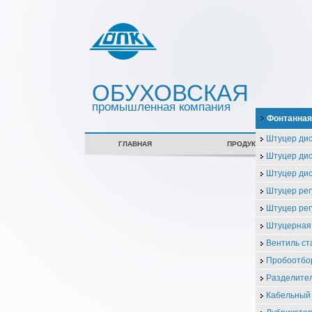
ОБУХОВСКАЯ
промышленная компания
Фонтанная
Штуцер ди
ГЛАВНАЯ
ПРОДУКЦИЯ
Штуцер ди
Штуцер ди
Штуцер ре
Штуцер ре
Штуцерная
Вентиль с
Пробоотбо
Разделител
Кабельный