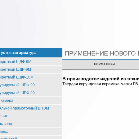
ПРИМЕНЕНИЕ НОВОГО 
 устьевая арматура
скретный ШДФ-9М
СЕРТИФИКАТЫ
НОРМАТИВЫ
скретный ШДР-9М
скретный ШДФ-10М
В производстве изделий из техн
Твердая корундовая керамика марки Г
гулируемый ШРФ-20
гулируемый ШРФ-40
 камера
тальной прямоточный ВПЭМ
рник
ь сред
 ввод