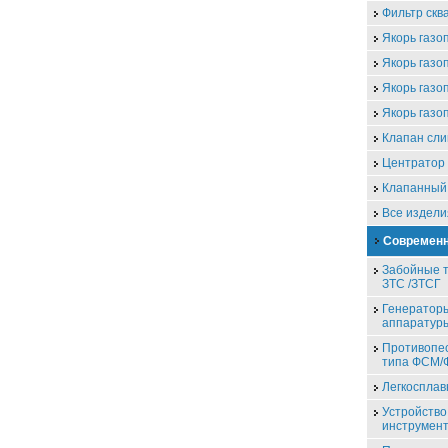
Фильтр скв
Якорь газо
Якорь газо
Якорь газо
Якорь газо
Клапан сли
Центратор 
Клапанный
Все издели
Современн
Забойные т
ЗТС /ЗТСГ
Генераторы
аппаратур
Противопе
типа ФСМ
Легкоспла
Устройство
инструмен