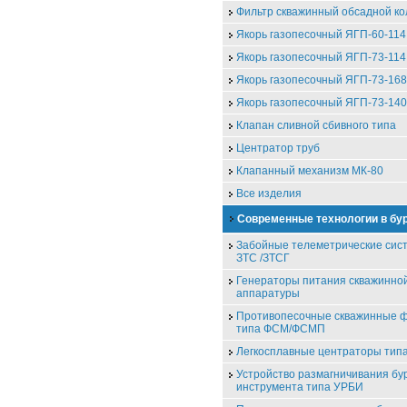
Фильтр скважинный обсадной к
Якорь газопесочный ЯГП-60-114
Якорь газопесочный ЯГП-73-114
Якорь газопесочный ЯГП-73-168
Якорь газопесочный ЯГП-73-140
Клапан сливной сбивного типа
Центратор труб
Клапанный механизм МК-80
Все изделия
Современные технологии в бу
Забойные телеметрические сис
ЗТС /ЗТСГ
Генераторы питания скважинно
аппаратуры
Противопесочные скважинные 
типа ФСМ/ФСМП
Легкосплавные центраторы ти
Устройство размагничивания бу
инструмента типа УРБИ