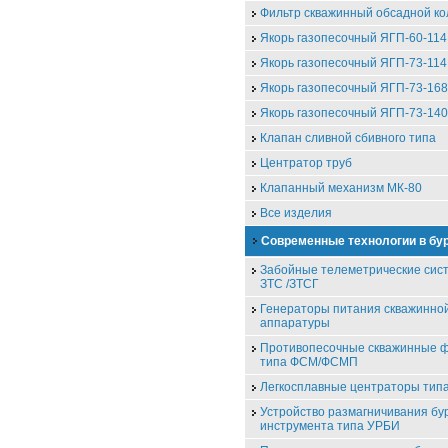
Фильтр скважинный обсадной к
Якорь газопесочный ЯГП-60-114
Якорь газопесочный ЯГП-73-114
Якорь газопесочный ЯГП-73-168
Якорь газопесочный ЯГП-73-140
Клапан сливной сбивного типа
Центратор труб
Клапанный механизм МК-80
Все изделия
Современные технологии в бу
Забойные телеметрические сис
ЗТС /ЗТСГ
Генераторы питания скважинно
аппаратуры
Противопесочные скважинные 
типа ФСМ/ФСМП
Легкосплавные центраторы ти
Устройство размагничивания бу
инструмента типа УРБИ