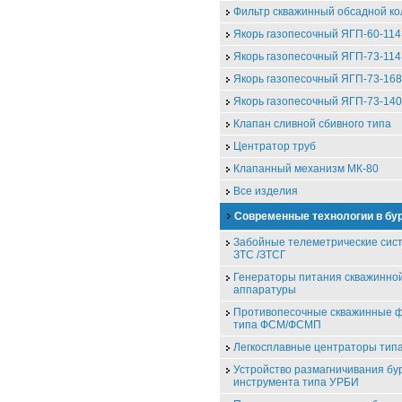
Фильтр скважинный обсадной к
Якорь газопесочный ЯГП-60-114
Якорь газопесочный ЯГП-73-114
Якорь газопесочный ЯГП-73-168
Якорь газопесочный ЯГП-73-140
Клапан сливной сбивного типа
Центратор труб
Клапанный механизм МК-80
Все изделия
Современные технологии в бу
Забойные телеметрические сис
ЗТС /ЗТСГ
Генераторы питания скважинно
аппаратуры
Противопесочные скважинные 
типа ФСМ/ФСМП
Легкосплавные центраторы ти
Устройство размагничивания бу
инструмента типа УРБИ