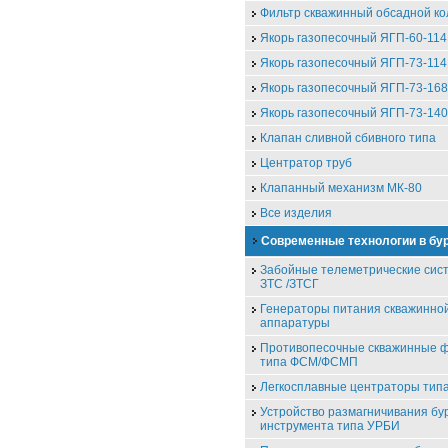
Фильтр скважинный обсадной к
Якорь газопесочный ЯГП-60-114
Якорь газопесочный ЯГП-73-114
Якорь газопесочный ЯГП-73-168
Якорь газопесочный ЯГП-73-140
Клапан сливной сбивного типа
Центратор труб
Клапанный механизм МК-80
Все изделия
Современные технологии в бу
Забойные телеметрические сис
ЗТС /ЗТСГ
Генераторы питания скважинно
аппаратуры
Противопесочные скважинные 
типа ФСМ/ФСМП
Легкосплавные центраторы ти
Устройство размагничивания бу
инструмента типа УРБИ