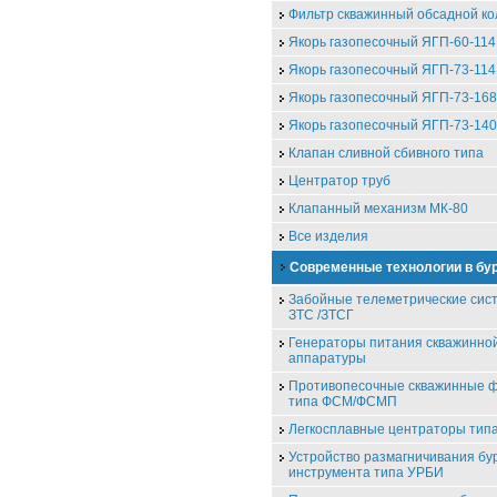
Фильтр скважинный обсадной к
Якорь газопесочный ЯГП-60-114
Якорь газопесочный ЯГП-73-114
Якорь газопесочный ЯГП-73-168
Якорь газопесочный ЯГП-73-140
Клапан сливной сбивного типа
Центратор труб
Клапанный механизм МК-80
Все изделия
Современные технологии в бу
Забойные телеметрические сис
ЗТС /ЗТСГ
Генераторы питания скважинно
аппаратуры
Противопесочные скважинные 
типа ФСМ/ФСМП
Легкосплавные центраторы ти
Устройство размагничивания бу
инструмента типа УРБИ