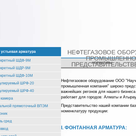
НЕФТЕГАЗОВОЕ ОБОР
 устьевая арматура
ПРОМЫШЛЕННО
скретный ШДФ-9М
СЕРТИФИКАТЫ
ПРЕДСТАВИТЕЛЬСТВЕ
НОРМАТИВЫ
скретный ШДР-9М
скретный ШДФ-10М
Нефтегазовое оборудование ООО "Науч
гулируемый ШРФ-20
промышленная компания" широко предст
гулируемый ШРФ-40
важнейших регонов для нашего бизнеса 
работает для городов: Алматы и Атырау
 камера
Представительство нашей компании ба
тальной прямоточный ВПЭМ
номенклатуру продукции:
рник
ь сред
I. ФОНТАННАЯ АРМАТУРА:
 ввод