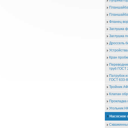
Лубрикатор
Планшайба
Планшайба
Фланец во
Заглушка 
Заглушка п
Дроссель 
Устройства
Кран проб
Переводник
труб ГОСТ 
Патрубок и
ГОСТ 633-
Тройник А
Клапан об
Прокладка 
Угольник Н
Насосное 
Скважинны