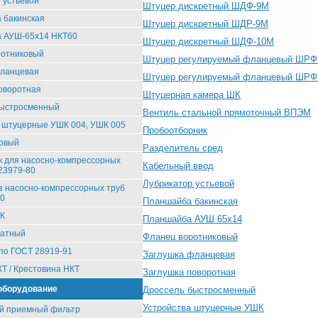
 устьевой
Штуцер дискретный ШДФ-9М
 бакинская
Штуцер дискретный ШДР-9М
 АУШ-65х14 НКТ60
Штуцер дискретный ШДФ-10М
ротниковый
Штуцер регулируемый фланцевый ШРФ
фланцевая
Штуцер регулируемый фланцевый ШРФ
оворотная
Штуцерная камера ШК
быстросменный
Вентиль стальной прямоточный ВПЭМ
 штуцерные УШК 004, УШК 005
Пробоотборник
ковый
Разделитель сред
 для насосно-компрессорных
Кабельный ввод
23979-80
Лубрикатор устьевой
з насосно-компрессорных труб
80
Планшайба бакинская
ФК
Планшайба АУШ 65х14
ратный
Фланец воротниковый
по ГОСТ 28919-91
Заглушка фланцевая
КТ / Крестовина НКТ
Заглушка поворотная
оборудование
Дроссель быстросменный
Устройства штуцерные УШК
й приемный фильтр