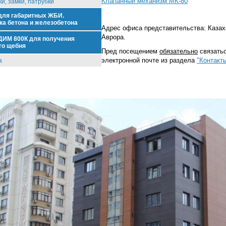
Клапанный механизм МК-80
и, замки, патрубки
для габаритных ЖБИ.
ка бетона и железобетона
Адрес офиса представительства:
Казах
Аврора.
ДИМ 800К для получения
го щебня
Пред посещением
обязательно
связатьс
электронной почте из раздела
"Контакт
а