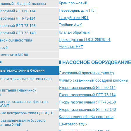
Кран пробковый
ажинный обсадной колонны
Переводник для НКТ
песочный ЯГП-60-114.
Патрубок из НКТ
песочный ЯГП-73-114
Тройник АФК
песочный ЯГП-73-168
Клапан обратный
песочный ЯГП-73-140
Прокладка по ГОСТ 28919-91
вной сбивного типа
Угольник НКТ
труб
 механизм МК-80
II НАСОСНОЕ ОБОРУДОВАНИЕ
я
ые технологии в бурении
Скважинный приемный фильтр
елеметрические системы типа
Фильтр скважинный обсадной колонны
Якорь газопесочный ЯГП-60-114
 питания скважинной
ы
Якорь газопесочный ЯГП-73-114
сочные скважинные фильтры
Якорь газопесочный ЯГП-73-168
/ФСМП
Якорь газопесочный ЯГП-73-140
вные центраторы типа ЦПС/ЦСС
Клапан сливной сбивного типа
 размагничивания бурового
Центратор труб
та типа УРБИ