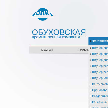
ОБУХОВСКАЯ
промышленная компания
Фонтанная
Штуцер ди
ГЛАВНАЯ
ПРОДУКЦИЯ
Штуцер ди
Штуцер ди
Штуцер ре
Штуцер ре
Штуцерная
Вентиль с
Пробоотбо
Разделител
Кабельный