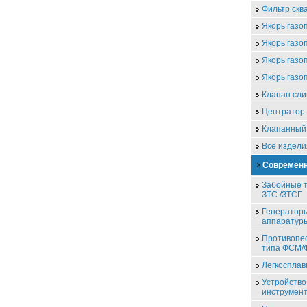
Фильтр скв
Якорь газо
Якорь газо
Якорь газо
Якорь газо
Клапан сли
Центратор 
Клапанный
Все издели
Современн
Забойные т
ЗТС /ЗТСГ
Генераторы
аппаратур
Противопе
типа ФСМ
Легкоспла
Устройство
инструмен