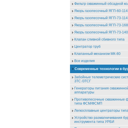
Фильтр скважинный обсадной к
Якорь газопесочный ЯГП-60-114
Якорь газопесочный ЯГП-73-114
Якорь газопесочный ЯГП-73-168
Якорь газопесочный ЯГП-73-140
Клапан сливной сбивного типа
Центратор труб
Клапанный механизм МК-80
Все изделия
Современные технологии в бу
Забойные телеметрические сис
ЗТС /ЗТСГ
Генераторы питания скважинно
аппаратуры
Противопесочные скважинные 
типа ФСМ/ФСМП
Легкосплавные центраторы ти
Устройство размагничивания бу
инструмента типа УРБИ