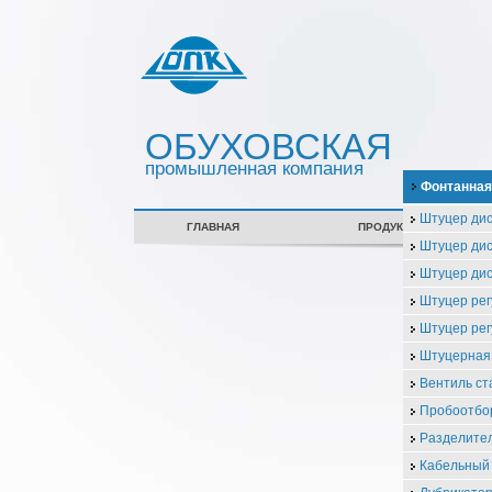
ОБУХОВСКАЯ
промышленная компания
Фонтанная
Штуцер ди
ГЛАВНАЯ
ПРОДУКЦИЯ
Штуцер ди
Штуцер ди
Штуцер ре
Штуцер ре
Штуцерная
Вентиль с
Пробоотбо
Разделител
Кабельный