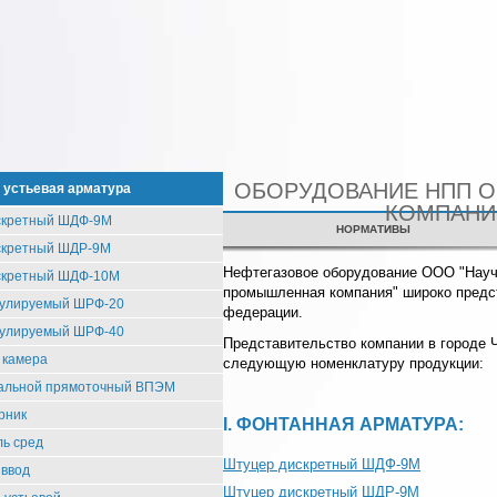
ОБОРУДОВАНИЕ НПП 
 устьевая арматура
КОМПАНИ
скретный ШДФ-9М
СЕРТИФИКАТЫ
НОРМАТИВЫ
скретный ШДР-9М
Нефтегазовое оборудование ООО "Науч
скретный ШДФ-10М
промышленная компания" широко предст
гулируемый ШРФ-20
федерации.
гулируемый ШРФ-40
Представительство компании в городе 
 камера
следующую номенклатуру продукции:
тальной прямоточный ВПЭМ
рник
I. ФОНТАННАЯ АРМАТУРА:
ь сред
Штуцер дискретный ШДФ-9М
 ввод
Штуцер дискретный ШДР-9М