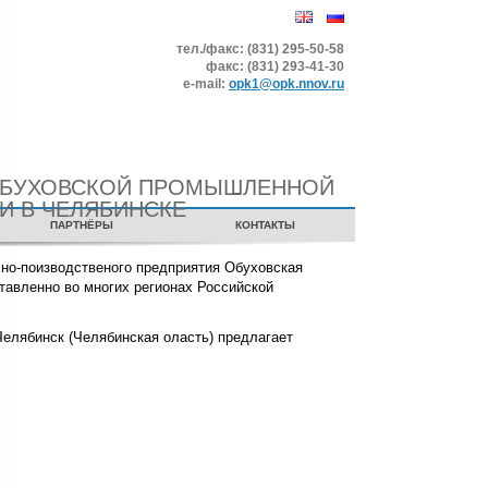
тел./факс: (831) 295-50-58
факс: (831) 293-41-30
е-mail:
opk1@opk.nnov.ru
ОБУХОВСКОЙ ПРОМЫШЛЕННОЙ
И В ЧЕЛЯБИНСКЕ
ПАРТНЁРЫ
КОНТАКТЫ
но-поизводственого предприятия Обуховская
авленно во многих регионах Российской
Челябинск (Челябинская оласть) предлагает