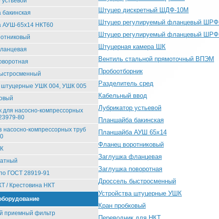
 устьевой
Штуцер дискретный ШДФ-10М
 бакинская
Штуцер регулируемый фланцевый ШРФ
 АУШ-65х14 НКТ60
Штуцер регулируемый фланцевый ШРФ
ротниковый
Штуцерная камера ШК
фланцевая
Вентиль стальной прямоточный ВПЭМ
оворотная
Пробоотборник
быстросменный
Разделитель сред
 штуцерные УШК 004, УШК 005
Кабельный ввод
ковый
Лубрикатор устьевой
 для насосно-компрессорных
23979-80
Планшайба бакинская
з насосно-компрессорных труб
Планшайба АУШ 65х14
80
Фланец воротниковый
ФК
Заглушка фланцевая
ратный
Заглушка поворотная
по ГОСТ 28919-91
Дроссель быстросменный
КТ / Крестовина НКТ
Устройства штуцерные УШК
оборудование
Кран пробковый
й приемный фильтр
Переводник для НКТ