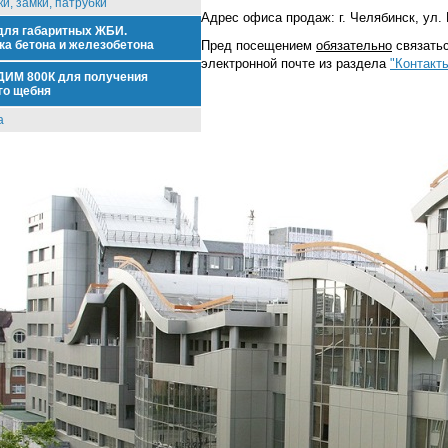
и, замки, патрубки
Адрес офиса продаж: г. Челябинск, ул. 
для габаритных ЖБИ.
ка бетона и железобетона
Пред посещением
обязательно
связатьс
электронной почте из раздела
"Контакт
ДИМ 800К для получения
го щебня
а