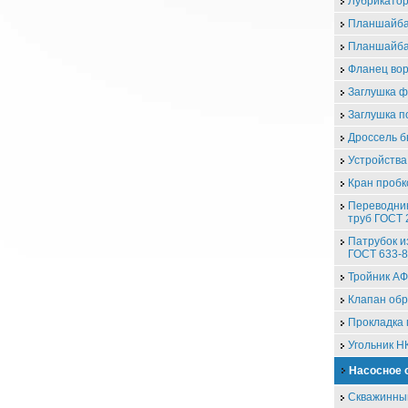
Лубрикатор
Планшайба
Планшайба
Фланец во
Заглушка 
Заглушка п
Дроссель 
Устройства
Кран проб
Переводник
труб ГОСТ 
Патрубок и
ГОСТ 633-
Тройник А
Клапан об
Прокладка 
Угольник Н
Насосное 
Скважинны