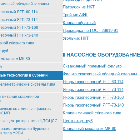
ажинный обсадной колонны
Патрубок из НКТ
песочный ЯГП-60-114.
Тройник АФК
песочный ЯГП-73-114
Клапан обратный
песочный ЯГП-73-168
Прокладка по ГОСТ 28919-91
песочный ЯГП-73-140
Угольник НКТ
вной сбивного типа
труб
II НАСОСНОЕ ОБОРУДОВАНИЕ
 механизм МК-80
Скважинный приемный фильтр
я
Фильтр скважинный обсадной колонны
ые технологии в бурении
Якорь газопесочный ЯГП-60-114
елеметрические системы типа
Якорь газопесочный ЯГП-73-114
 питания скважинной
Якорь газопесочный ЯГП-73-168
ы
Якорь газопесочный ЯГП-73-140
сочные скважинные фильтры
Клапан сливной сбивного типа
/ФСМП
Центратор труб
вные центраторы типа ЦПС/ЦСС
Клапанный механизм МК-80
 размагничивания бурового
та типа УРБИ