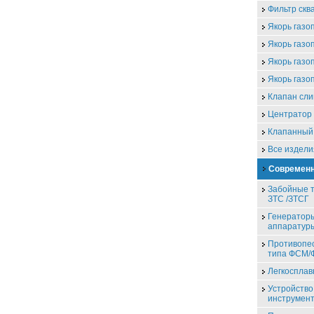
Фильтр скв
Якорь газо
Якорь газо
Якорь газо
Якорь газо
Клапан сли
Центратор 
Клапанный
Все издели
Современн
Забойные т
ЗТС /ЗТСГ
Генераторы
аппаратур
Противопе
типа ФСМ
Легкоспла
Устройство
инструмен