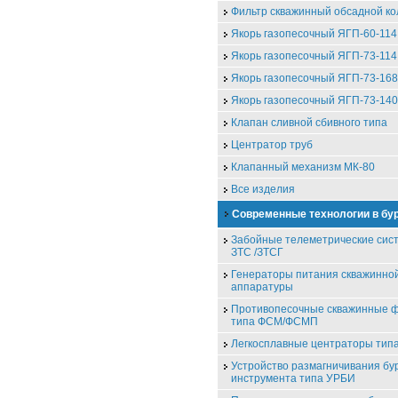
Фильтр скважинный обсадной к
Якорь газопесочный ЯГП-60-114
Якорь газопесочный ЯГП-73-114
Якорь газопесочный ЯГП-73-168
Якорь газопесочный ЯГП-73-140
Клапан сливной сбивного типа
Центратор труб
Клапанный механизм МК-80
Все изделия
Современные технологии в бу
Забойные телеметрические сис
ЗТС /ЗТСГ
Генераторы питания скважинно
аппаратуры
Противопесочные скважинные 
типа ФСМ/ФСМП
Легкосплавные центраторы ти
Устройство размагничивания бу
инструмента типа УРБИ