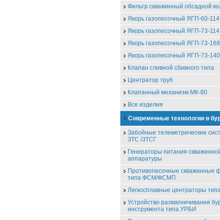
Фильтр скважинный обсадной к
Якорь газопесочный ЯГП-60-114
Якорь газопесочный ЯГП-73-114
Якорь газопесочный ЯГП-73-168
Якорь газопесочный ЯГП-73-140
Клапан сливной сбивного типа
Центратор труб
Клапанный механизм МК-80
Все изделия
Современные технологии в бу
Забойные телеметрические сис
ЗТС /ЗТСГ
Генераторы питания скважинно
аппаратуры
Противопесочные скважинные 
типа ФСМ/ФСМП
Легкосплавные центраторы ти
Устройство размагничивания бу
инструмента типа УРБИ