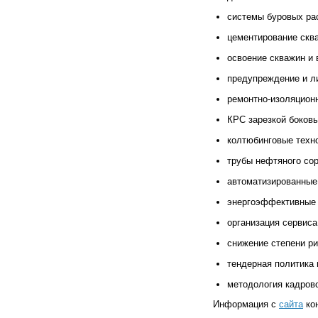
системы буровых рас
цементирование сква
освоение скважин и 
предупреждение и л
ремонтно-изоляцион
КРС зарезкой боковы
колтюбинговые техно
трубы нефтяного сор
автоматизированные
энергоэффективные 
организация сервиса
снижение степени р
тендерная политика
методология кадрово
Информация с
сайта
ко