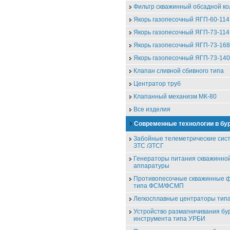
Фильтр скважинный обсадной к
Якорь газопесочный ЯГП-60-114
Якорь газопесочный ЯГП-73-114
Якорь газопесочный ЯГП-73-168
Якорь газопесочный ЯГП-73-140
Клапан сливной сбивного типа
Центратор труб
Клапанный механизм МК-80
Все изделия
Современные технологии в бу
Забойные телеметрические сис
ЗТС /ЗТСГ
Генераторы питания скважинно
аппаратуры
Противопесочные скважинные 
типа ФСМ/ФСМП
Легкосплавные центраторы ти
Устройство размагничивания бу
инструмента типа УРБИ